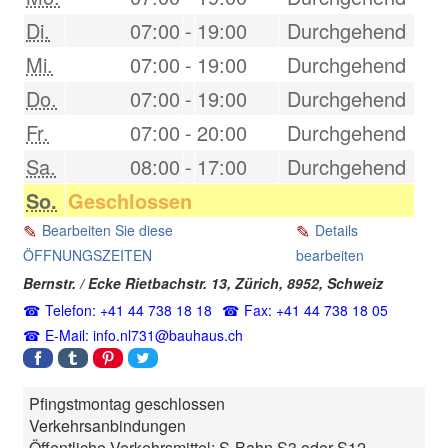
Di.
07:00
-
19:00
Durchgehend
Mi.
07:00
-
19:00
Durchgehend
Do.
07:00
-
19:00
Durchgehend
Fr.
07:00
-
20:00
Durchgehend
Sa.
08:00
-
17:00
Durchgehend
So.
Geschlossen
Bearbeiten Sie diese
Details
ÖFFNUNGSZEITEN
bearbeiten
Bernstr. / Ecke Rietbachstr. 13,
Zürich
,
8952
,
Schweiz
Telefon: +41 44 738 18 18
Fax: +41 44 738 18 05
E-Mail: info.nl731@bauhaus.ch
Pfingstmontag geschlossen
Verkehrsanbindungen
Öffentliche Verkehrsmittel: S-Bahn S3 oder S12