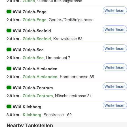
2.4 km
-
Zürich
, Genfer-/Dreikönigstrasse
Weiterlesen
AVIA Zürich-Enge
2.4 km
-
Zürich-Enge
, Genfer-/Dreikönigstrasse
Weiterlesen
AVIA Zürich-Seefeld
2.4 km
-
Zürich-Seefeld
, Kreuzstrasse 53
Weiterlesen
AVIA Zürich-See
2.5 km
-
Zürich-See
, Limmatquai 7
Weiterlesen
AVIA Zürich-Hirslanden
2.8 km
-
Zürich-Hirslanden
, Hammerstrasse 85
Weiterlesen
AVIA Zürich-Zentrum
2.9 km
-
Zürich-Zentrum
, Nüschelerstrasse 31
Weiterlesen
AVIA Kilchberg
3.0 km
-
Kilchberg
, Seestrasse 162
Nearby Tankstellen